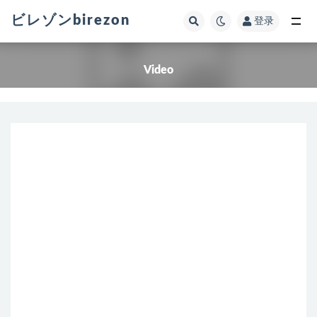
ビレゾンbirezon
登录
全部
Video