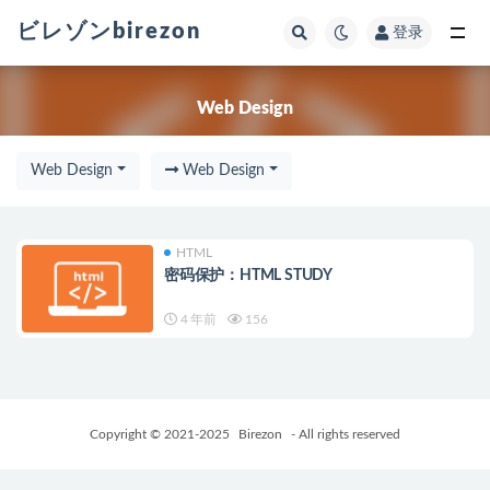
ビレゾンbirezon
登录
全部
Web Design
Web Design
Web Design
HTML
密码保护：HTML STUDY
4 年前
156
Copyright © 2021-2025
Birezon
- All rights reserved